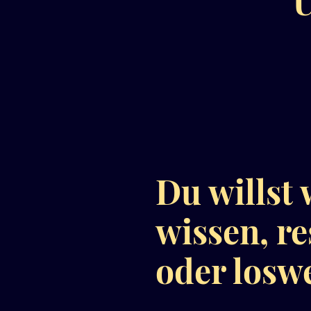
U
Du willst
wissen, re
oder losw